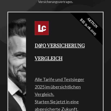
Versicherungsvertrages.
AKTION
BIS 31.06.2025
D&O VERSICHERUNG
VERGLEICH
Alle Tarife und Testsieger
2025 im übersichtlichen
Vergleich.
Starten Sie jetzt in eine
abgesicherte Zukunft.