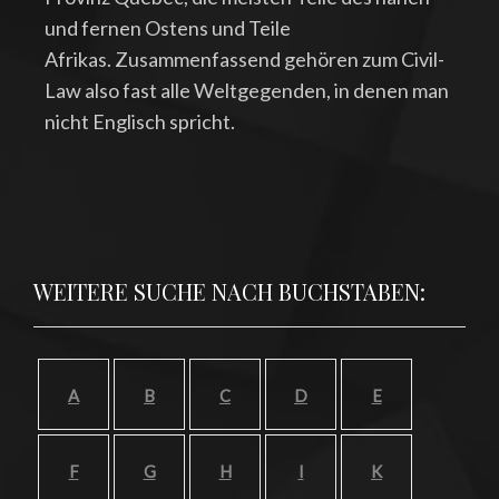
und fernen Ostens und Teile
Afrikas. Zusammenfassend gehören zum Civil-
Law also fast alle Weltgegenden, in denen man
nicht Englisch spricht.
WEITERE SUCHE NACH BUCHSTABEN:
A
B
C
D
E
F
G
H
I
K