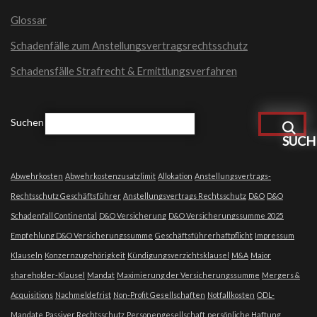
Glossar
Schadenfälle zum Anstellungsvertragsrechtsschutz
Schadensfälle Strafrecht & Ermittlungsverfahren
Suchen
SUCH
Abwehrkosten
Abwehrkostenzusatzlimit
Allokation
Anstellungsvertrags-
Rechtsschutz Geschäftsführer
Anstellungsvertrags Rechtsschutz
D&O
D&O
Schadenfall Continental
D&O Versicherung
D&O Versicherungssumme 2025
Empfehlung D&O Versicherungssumme
Geschäftsführerhaftpflicht
Impressum
Klauseln
Konzernzugehörigkeit
Kündigungsverzichtsklausel
M&A
Major
shareholder-Klausel
Mandat
Maximierung der Versicherungssumme
Mergers &
Acquisitions
Nachmeldefrist
Non-Profit Gesellschaften
Notfallkosten
ODL-
Mandate
Passiver Rechtsschutz
Personengesellschaft
persönliche Haftung