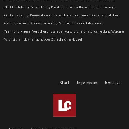
Pflichtverletzung
Private Equity
Private Equity Gesellschaft
Punitive Damage
Quotenregelung
Renewal
Reputationsschäden
Retirement Cover
Räumlicher
Geltungsbereich
Rückwärtsdeckung
Sublimit
Subsidiaritätsklausel
Trennungsklausel
Versicherungssteuer
Vorsorgliche Umstandsmeldung
Wording
Wrongful employment practices
Zurechnungsklausel
Start
Impressum
Kontakt