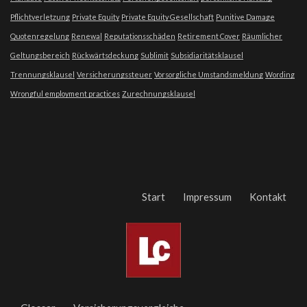
Pflichtverletzung
Private Equity
Private Equity Gesellschaft
Punitive Damage
Quotenregelung
Renewal
Reputationsschäden
Retirement Cover
Räumlicher
Geltungsbereich
Rückwärtsdeckung
Sublimit
Subsidiaritätsklausel
Trennungsklausel
Versicherungssteuer
Vorsorgliche Umstandsmeldung
Wording
Wrongful employment practices
Zurechnungsklausel
Start
Impressum
Kontakt