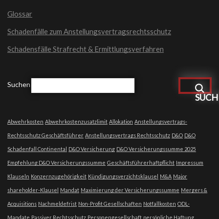
Glossar
Schadenfälle zum Anstellungsvertragsrechtsschutz
Schadensfälle Strafrecht & Ermittlungsverfahren
Suchen
SUCH
Abwehrkosten
Abwehrkostenzusatzlimit
Allokation
Anstellungsvertrags-
Rechtsschutz Geschäftsführer
Anstellungsvertrags Rechtsschutz
D&O
D&O
Schadenfall Continental
D&O Versicherung
D&O Versicherungssumme 2025
Empfehlung D&O Versicherungssumme
Geschäftsführerhaftpflicht
Impressum
Klauseln
Konzernzugehörigkeit
Kündigungsverzichtsklausel
M&A
Major
shareholder-Klausel
Mandat
Maximierung der Versicherungssumme
Mergers &
Acquisitions
Nachmeldefrist
Non-Profit Gesellschaften
Notfallkosten
ODL-
Mandate
Passiver Rechtsschutz
Personengesellschaft
persönliche Haftung