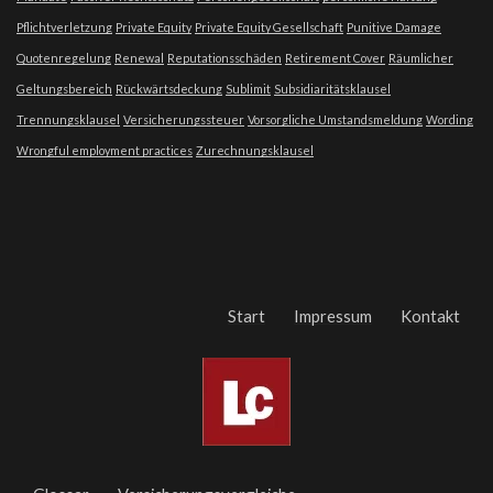
Pflichtverletzung
Private Equity
Private Equity Gesellschaft
Punitive Damage
Quotenregelung
Renewal
Reputationsschäden
Retirement Cover
Räumlicher
Geltungsbereich
Rückwärtsdeckung
Sublimit
Subsidiaritätsklausel
Trennungsklausel
Versicherungssteuer
Vorsorgliche Umstandsmeldung
Wording
Wrongful employment practices
Zurechnungsklausel
Start
Impressum
Kontakt