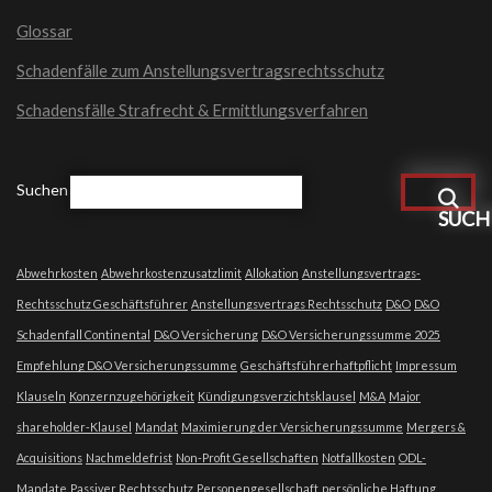
Glossar
Schadenfälle zum Anstellungsvertragsrechtsschutz
Schadensfälle Strafrecht & Ermittlungsverfahren
Suchen
SUCH
Abwehrkosten
Abwehrkostenzusatzlimit
Allokation
Anstellungsvertrags-
Rechtsschutz Geschäftsführer
Anstellungsvertrags Rechtsschutz
D&O
D&O
Schadenfall Continental
D&O Versicherung
D&O Versicherungssumme 2025
Empfehlung D&O Versicherungssumme
Geschäftsführerhaftpflicht
Impressum
Klauseln
Konzernzugehörigkeit
Kündigungsverzichtsklausel
M&A
Major
shareholder-Klausel
Mandat
Maximierung der Versicherungssumme
Mergers &
Acquisitions
Nachmeldefrist
Non-Profit Gesellschaften
Notfallkosten
ODL-
Mandate
Passiver Rechtsschutz
Personengesellschaft
persönliche Haftung