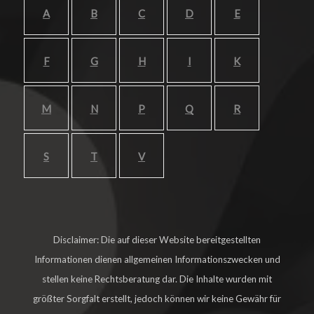
A
B
C
D
E
F
G
H
I
K
M
N
P
Q
R
S
T
V
Disclaimer: Die auf dieser Website bereitgestellten
Informationen dienen allgemeinen Informationszwecken und
stellen keine Rechtsberatung dar. Die Inhalte wurden mit
größter Sorgfalt erstellt, jedoch können wir keine Gewähr für